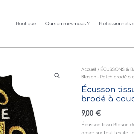
Boutique
Qui sommes-nous ?
Professionnels e
Accueil
/
ÉCUSSONS & B
Blason – Patch brodé à
Écusson tiss
brodé à cou
9,00
€
Écusson tissu Blason de 
poser sur tout textile.