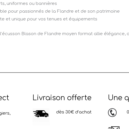
irts, uniformes ou bannières
ble pour passionnés de la Flandre et de son patrimoine
nte et unique pour vos tenues et équipements
, l’écusson Blason de Flandre moyen format allie élégance, au
ect
Livraison offerte
Une q
dès 30€ d’achat
03
iers,