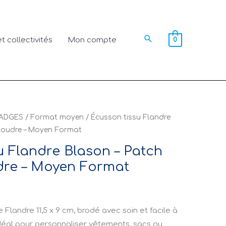
Rechercher
t collectivités
Mon compte
0
ADGES
/
Format moyen
/ Écusson tissu Flandre
 coudre – Moyen Format
u Flandre Blason – Patch
dre – Moyen Format
Flandre 11,5 x 9 cm, brodé avec soin et facile à
 Idéal pour personnaliser vêtements, sacs ou