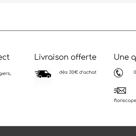
ect
Livraison offerte
Une q
dès 30€ d’achat
03
iers,
floriscop