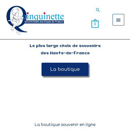
Aller
Men
Rechercher
au
contenu
princ
0
Le plus large choix de souvenirs
des Hauts-de-France
La boutique
La boutique souvenir en ligne