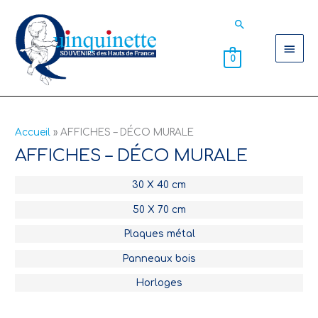
Aller
Men
Rechercher
au
contenu
princ
0
Accueil
AFFICHES – DÉCO MURALE
AFFICHES – DÉCO MURALE
30 X 40 cm
50 X 70 cm
Plaques métal
Panneaux bois
Horloges