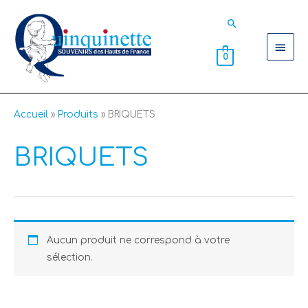
Aller
Men
Rechercher
au
contenu
princ
0
Accueil
Produits
BRIQUETS
BRIQUETS
Aucun produit ne correspond à votre
sélection.