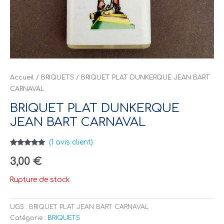
Accueil
/
BRIQUETS
/ BRIQUET PLAT DUNKERQUE JEAN BART
CARNAVAL
BRIQUET PLAT DUNKERQUE
JEAN BART CARNAVAL
(
1
avis client)
Noté
1
5.00
sur 5
3,00
€
basé sur
notation
client
Rupture de stock
UGS :
BRIQUET PLAT JEAN BART CARNAVAL
Catégorie :
BRIQUETS