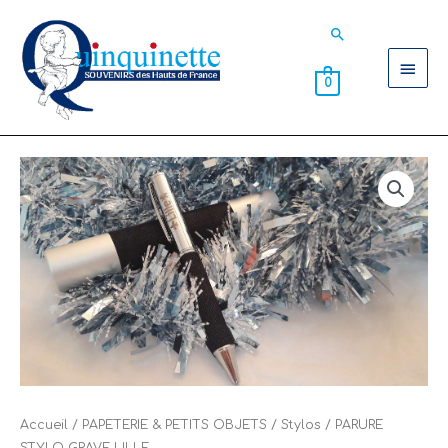
Aller
Men
Rechercher
au
contenu
princ
0
Accueil
/
PAPETERIE & PETITS OBJETS
/
Stylos
/ PARURE
STYLO GRAVE LILLE