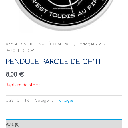
Accueil
/
AFFICHES - DÉCO MURALE
/
Horloges
/ PENDULE
PAROLE DE CH’TI
PENDULE PAROLE DE CH’TI
8,00
€
Rupture de stock
UGS :
CH'TI 6
Catégorie :
Horloges
Avis (0)