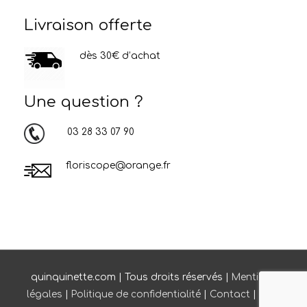
Livraison offerte
dès 30€ d’achat
Une question ?
03 28 33 07 90
floriscope@orange.fr
quinquinette.com | Tous droits réservés |
Mentions
légales
|
Politique de confidentialité
|
Contact
|
CGV