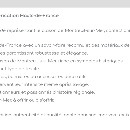
brication Hauts-de-France
odé représentant le blason de Montreuil-sur-Mer, confectio
de-France avec un savoir-faire reconnu et des matériaux de 
écises garantissant robustesse et élégance.
lason de Montreuil-sur-Mer, riche en symboles historiques.
out type de textile.
mes, bannières ou accessoires décoratifs.
servent leur intensité même après lavage.
ctionneurs et passionnés d’histoire régionale.
er, à offrir ou à s’offrir.
tion, authenticité et qualité locale pour sublimer vos textile