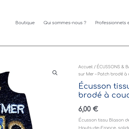
Boutique
Qui sommes-nous ?
Professionnels e
Accueil
/
ÉCUSSONS & B
sur Mer – Patch brodé à
Écusson tiss
brodé à cou
6,00
€
Écusson tissu Blason d
Hauts-de-France, solide