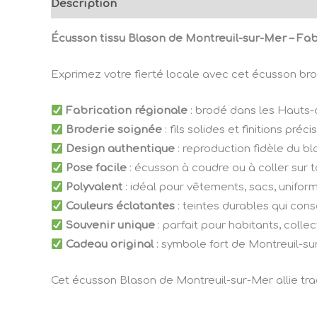
Description
Avis (0)
Écusson tissu Blason de Montreuil-sur-Mer – Fa
Exprimez votre fierté locale avec cet écusson br
Fabrication régionale
: brodé dans les Hauts-
Broderie soignée
: fils solides et finitions pr
Design authentique
: reproduction fidèle du b
Pose facile
: écusson à coudre ou à coller sur t
Polyvalent
: idéal pour vêtements, sacs, unifor
Couleurs éclatantes
: teintes durables qui con
Souvenir unique
: parfait pour habitants, colle
Cadeau original
: symbole fort de Montreuil-sur-M
Cet écusson Blason de Montreuil-sur-Mer allie tradi