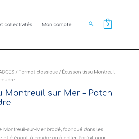
Rechercher
t collectivités
Mon compte
0
ADGES
/
Format classique
/ Écusson tissu Montreuil
 coudre
u Montreuil sur Mer – Patch
dre
e Montreuil-sur-Mer brodé, fabriqué dans les
 et élégant, à coudre ou à coller. Parfait pour