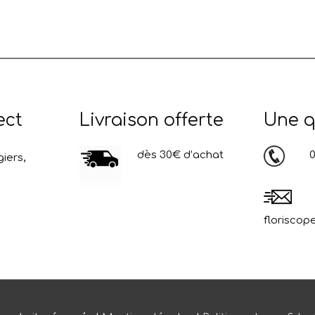
ect
Livraison offerte
Une q
dès 30€ d’achat
03
iers,
floriscop