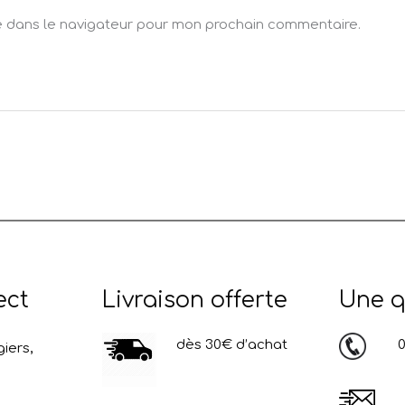
e dans le navigateur pour mon prochain commentaire.
ect
Livraison offerte
Une q
dès 30€ d’achat
03
iers,