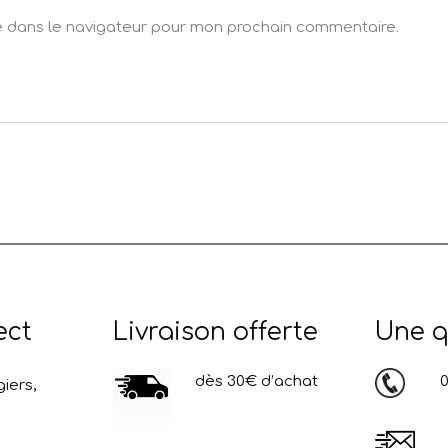
e dans le navigateur pour mon prochain commentaire.
ect
Livraison offerte
Une q
dès 30€ d’achat
03
iers,