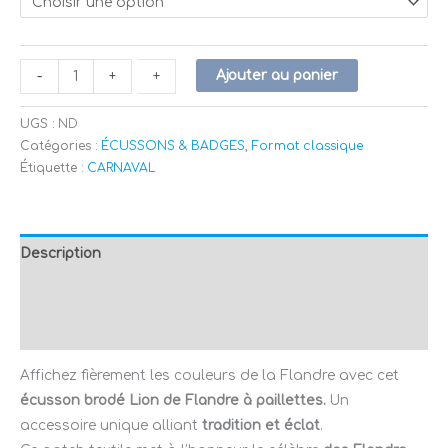
Ajouter au panier
-
-
+
+
UGS :
ND
Catégories :
ÉCUSSONS & BADGES
,
Format classique
Étiquette :
CARNAVAL
Description
Informations complémentaires
Avis (0)
Affichez fièrement les couleurs de la Flandre avec cet
écusson brodé Lion de Flandre à paillettes.
Un
accessoire unique alliant
tradition et éclat
.