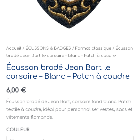
à
coudre
Accueil
/
ÉCUSSONS & BADGES
/
Format classique
/ Écusson
brodé Jean Bart le corsaire – Blanc – Patch à coudre
Écusson brodé Jean Bart le
corsaire – Blanc – Patch à coudre
6,00
€
Écusson brodé de Jean Bart, corsaire fond blanc. Patch
textile à coudre, idéal pour personnaliser vestes, sacs et
vêtements flamands.
COULEUR