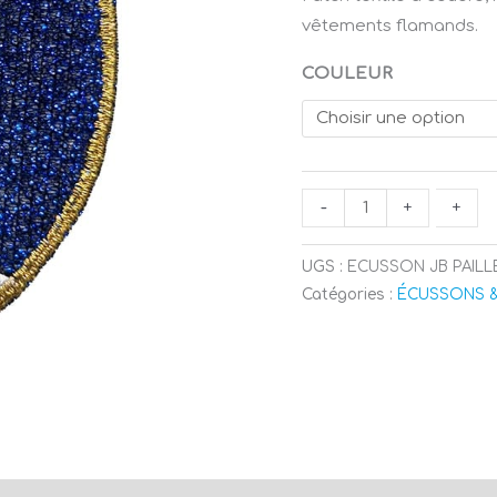
Bart
vêtements flamands.
-
BLEU
COULEUR
-
Patch
à
coudre
-
-
+
+
UGS :
ECUSSON JB PAILL
Catégories :
ÉCUSSONS 