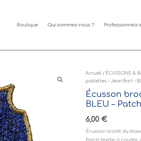
Boutique
Qui sommes-nous ?
Professionnels e
quantité
Accueil
/
ÉCUSSONS & B
paillettes – Jean Bart – 
de
Écusson
Écusson brodé
brodé
BLEU – Patch
à
paillettes
6,00
€
–
Écusson brodé du blason
Jean
Patch textile à coudre,