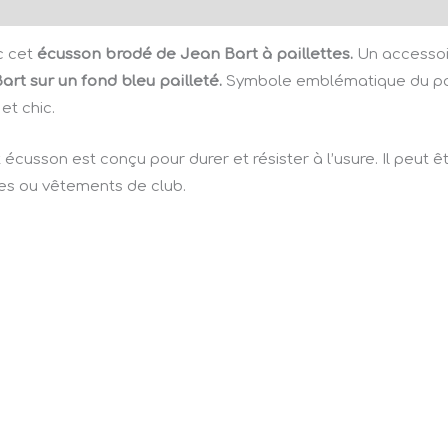
Avis (0)
c cet
écusson brodé de Jean Bart à paillettes.
Un accessoir
art sur un fond bleu pailleté.
Symbole emblématique du patr
t chic.
t écusson est conçu pour durer et résister à l’usure. Il peut ê
ues ou vêtements de club.