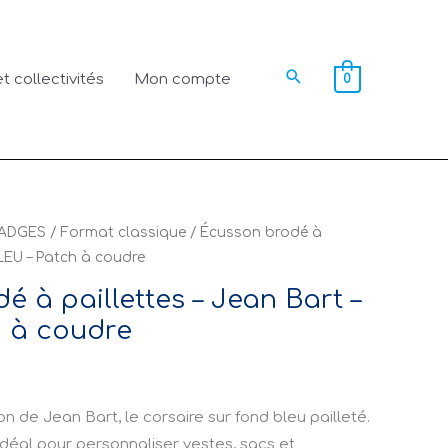
Rechercher
t collectivités
Mon compte
0
ADGES
/
Format classique
/ Écusson brodé à
BLEU – Patch à coudre
 à paillettes – Jean Bart –
 à coudre
 de Jean Bart, le corsaire sur fond bleu pailleté.
 idéal pour personnaliser vestes, sacs et