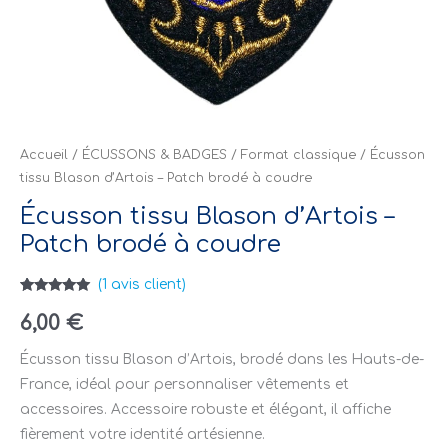
Accueil
/
ÉCUSSONS & BADGES
/
Format classique
/ Écusson
tissu Blason d’Artois – Patch brodé à coudre
Écusson tissu Blason d’Artois –
Patch brodé à coudre
(
1
avis client)
Noté
1
5.00
sur 5
6,00
€
basé sur
notation
client
Écusson tissu Blason d’Artois, brodé dans les Hauts-de-
France, idéal pour personnaliser vêtements et
accessoires. Accessoire robuste et élégant, il affiche
fièrement votre identité artésienne.