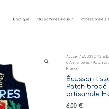
Boutique
Qui sommes-nous ?
Professionnels e
Accueil
/
ÉCUSSONS & B
d’Armentières – Patch br
France
Écusson tiss
Patch brodé 
artisanale H
6,00
€