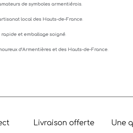
 amateurs de symboles armentiérois
.
l’artisanat local des Hauts-de-France
.
 rapide et emballage soigné
.
moureux d’Armentières et des Hauts-de-France
.
ect
Livraison offerte
Une q