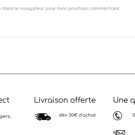
e dans le navigateur pour mon prochain commentaire.
ect
Livraison offerte
Une q
dès 30€ d’achat
03
iers,