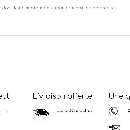
e dans le navigateur pour mon prochain commentaire.
ect
Livraison offerte
Une q
dès 30€ d’achat
03
iers,