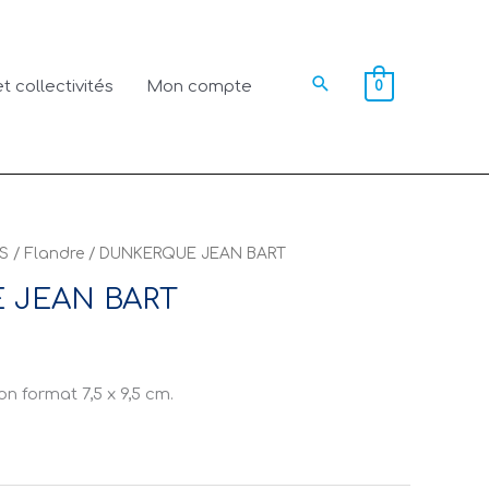
Rechercher
t collectivités
Mon compte
0
S
/
Flandre
/ DUNKERQUE JEAN BART
 JEAN BART
n format 7,5 x 9,5 cm.