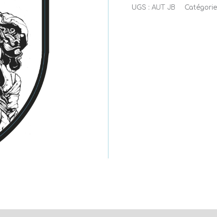
UGS :
AUT JB
Catégorie