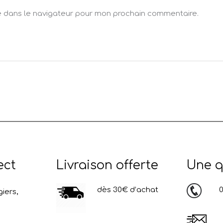
e dans le navigateur pour mon prochain commentaire.
ect
Livraison offerte
Une q
dès 30€ d’achat
03
iers,