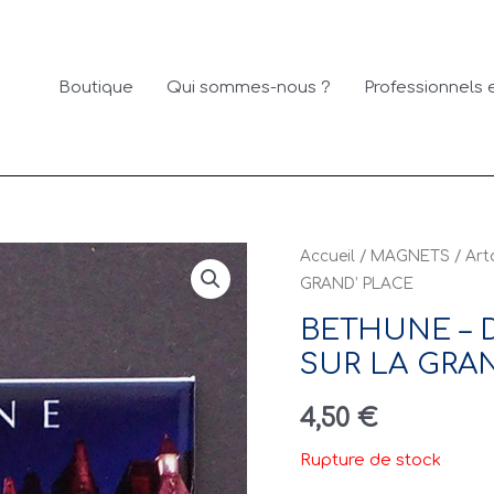
Boutique
Qui sommes-nous ?
Professionnels e
Accueil
/
MAGNETS
/
Art
GRAND’ PLACE
BETHUNE – 
SUR LA GRA
4,50
€
Rupture de stock