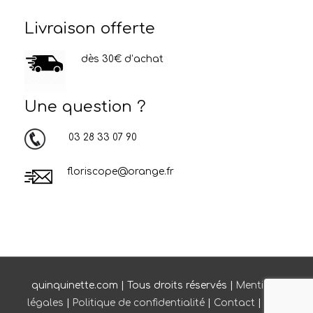
Livraison offerte
dès 30€ d’achat
Une question ?
03 28 33 07 90
floriscope@orange.fr
quinquinette.com | Tous droits réservés |
Mentions
légales
|
Politique de confidentialité
|
Contact
|
CGV