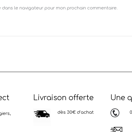
e dans le navigateur pour mon prochain commentaire.
ect
Livraison offerte
Une q
dès 30€ d’achat
03
iers,