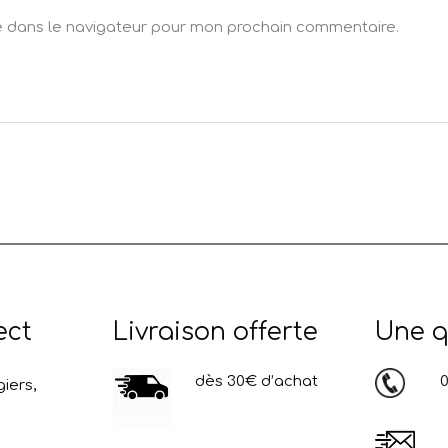
e dans le navigateur pour mon prochain commentaire.
ect
Livraison offerte
Une q
dès 30€ d’achat
03
iers,