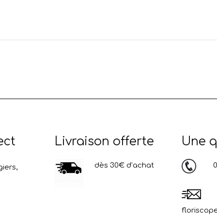
ect
Livraison offerte
Une q
dès 30€ d’achat
03
iers,
floriscop