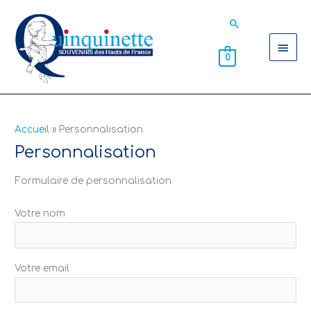
Aller
Men
Rechercher
au
contenu
princ
0
Accueil
Personnalisation
Personnalisation
Formulaire de personnalisation
Votre nom
Votre email