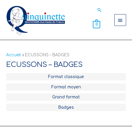
Aller
Men
Rechercher
au
contenu
princ
0
Accueil
ECUSSONS – BADGES
ECUSSONS – BADGES
Format classique
Format moyen
Grand format
Badges