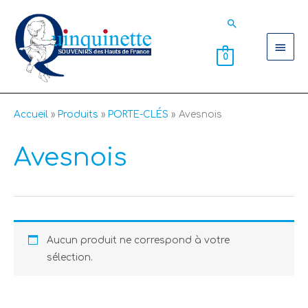
Aller
Men
Rechercher
au
contenu
princ
0
Accueil
Produits
PORTE-CLÉS
Avesnois
Avesnois
Aucun produit ne correspond à votre
sélection.