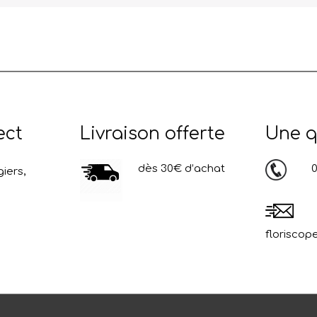
ect
Livraison offerte
Une q
dès 30€ d’achat
03
iers,
floriscop