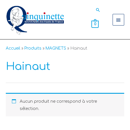
Aller
Men
Rechercher
au
contenu
princ
0
Accueil
Produits
MAGNETS
Hainaut
Hainaut
Aucun produit ne correspond à votre
sélection.