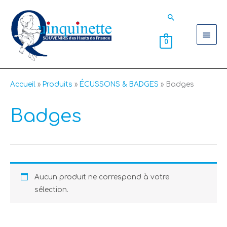
Aller
Men
Rechercher
au
contenu
princ
0
Accueil
Produits
ÉCUSSONS & BADGES
Badges
Badges
Aucun produit ne correspond à votre
sélection.